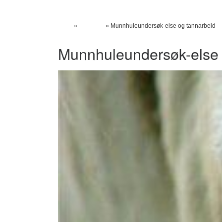
Skip to content
Hjem
»
Tjenester
»
Munnhuleundersøk-else og tannarbeid
Munnhuleundersøk-else 