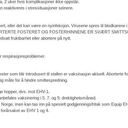
 2 uker hvis komplikasjoner ikke oppstår.
 reaktiveres i stressituasjoner seinere.
vert, eller det kan være en nyinfeksjon. Virusene spres til blodkarene 
er. DET ABORTERTE FOSTERET OG FOSTERHINNENE ER SVÆRT SMITT
satt fruktbarhet eller abortere på nytt.
r respirasjonsproblemer.
ter som blir introdusert til stallen er vaksinasjon aktuelt. Aborterte
ig måte for å hindre smittespredning.
ge hopper, dvs. mot EHV-1.
anbefales vaksinering i 5. 7. og 9. drektighetsmåned.
 i Norge, men kan tas inn på spesielt godgjenningsfritak som Equip E
 forårsaket av EHV 1 og 4.