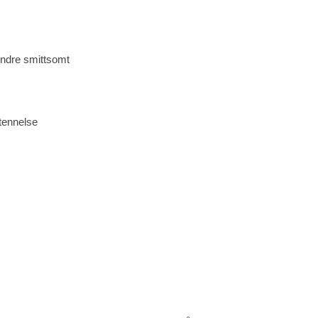
mindre smittsomt
tennelse