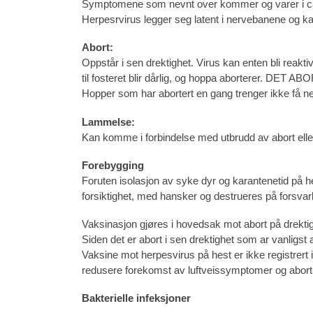
Symptomene som nevnt over kommer og varer i ca.
Herpesrvirus legger seg latent i nervebanene og kan
Abort:
Oppstår i sen drektighet. Virus kan enten bli reakti
til fosteret blir dårlig, og hoppa aborter
Hopper som har abortert en gang trenger ikke få ned
Lammelse:
Kan komme i forbindelse med utbrudd av abort elle
Forebygging
Foruten isolasjon av syke dyr og karantenetid på hes
forsiktighet, med hansker og destrueres på forsvarl
Vaksinasjon gjøres i hovedsak mot abort på drekti
Siden det er abort i sen drektighet som ar vanligst 
Vaksine mot herpesvirus på hest er ikke registrert
redusere forekomst av luftveissymptomer og abort
Bakterielle infeksjoner