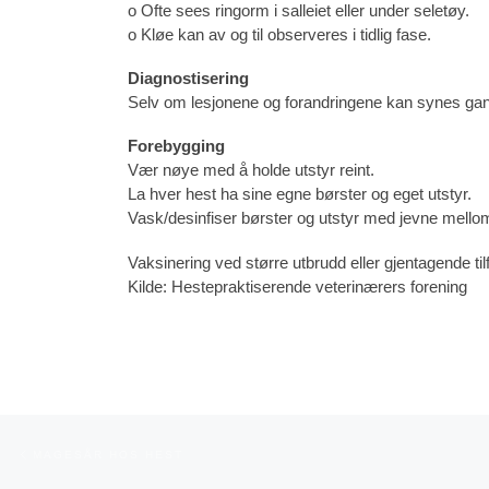
o Ofte sees ringorm i salleiet eller under seletøy.
o Kløe kan av og til observeres i tidlig fase.
Diagnostisering
Selv om lesjonene og forandringene kan synes gansk
Forebygging
Vær nøye med å holde utstyr reint.
La hver hest ha sine egne børster og eget utstyr.
Vask/desinfiser børster og utstyr med jevne mello
Vaksinering ved større utbrudd eller gjentagende tilf
Kilde: Hestepraktiserende veterinærers forening
Innleggsnavigasjon
Forrige innlegg
MAGESÅR HOS HEST