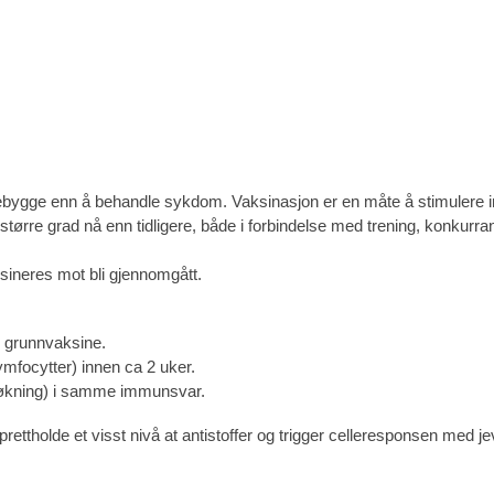
å forebygge enn å behandle sykdom. Vaksinasjon er en måte å stimulere 
større grad nå enn tidligere, både i forbindelse med trening, konkurra
sineres mot bli gjennomgått.
r grunnvaksine.
lymfocytter) innen ca 2 uker.
e økning) i samme immunsvar.
pprettholde et visst nivå at antistoffer og trigger celleresponsen me