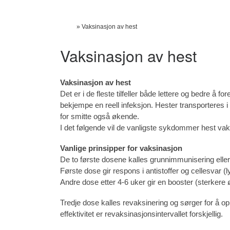
Skip to content
Hjem
»
Vaksinasjon av hest
Vaksinasjon av hest
Vaksinasjon av hest
Det er i de fleste tilfeller både lettere og bedre 
bekjempe en reell infeksjon. Hester transporteres i 
for smitte også økende.
I det følgende vil de vanligste sykdommer hest vak
Vanlige prinsipper for vaksinasjon
De to første dosene kalles grunnimmunisering elle
Første dose gir respons i antistoffer og cellesvar (
Andre dose etter 4-6 uker gir en booster (sterker
Tredje dose kalles revaksinering og sørger for å o
effektivitet er revaksinasjonsintervallet forskjellig.