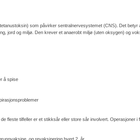
f (tetanustoksin) som påvirker sentralnervesystemet (CNS). Det betyr 
g, jord og miljø. Den krever et anaerobt miljø (uten oksygen) og voks
er å spise
espirasjonsproblemer
de fleste tilfeller er et stikksår eller store sår involvert. Operasjoner i 
runnvaksine, og revaksinering hvert 2. år.