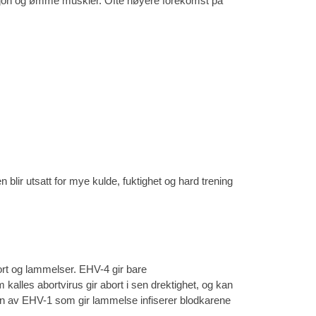
stasjon og ømme muskler. Ofte høyere forekomst på
blir utsatt for mye kulde, fuktighet og hard trening
ort og lammelser. EHV-4 gir bare
lles abortvirus gir abort i sen drektighet, og kan
anten av EHV-1 som gir lammelse infiserer blodkarene