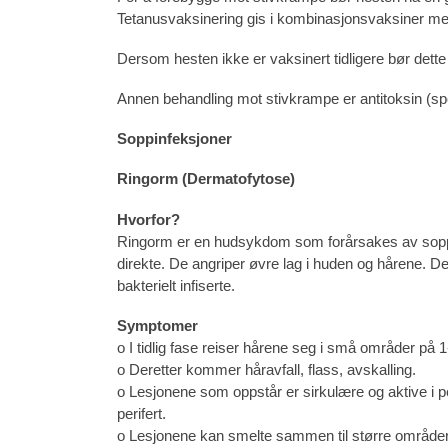
Tetanusvaksinering gis i kombinasjonsvaksiner me
Dersom hesten ikke er vaksinert tidligere bør dett
Annen behandling mot stivkrampe er antitoksin (spes
Soppinfeksjoner
Ringorm (Dermatofytose)
Hvorfor?
Ringorm er en hudsykdom som forårsakes av soppen
direkte. De angriper øvre lag i huden og hårene. De
bakterielt infiserte.
Symptomer
o I tidlig fase reiser hårene seg i små områder på 
o Deretter kommer håravfall, flass, avskalling.
o Lesjonene som oppstår er sirkulære og aktive i pe
perifert.
o Lesjonene kan smelte sammen til større områder