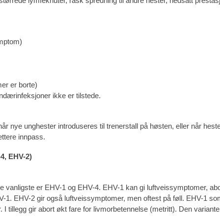
forstørrede lymfeknuter, rask spredning til andre hester, nedsatt pre
symptom)
er er borte)
ærinfeksjoner ikke er tilstede.
nye unghester introduseres til trenerstall på høsten, eller når hesten 
ttere innpass.
4, EHV-2)
 De vanligste er EHV-1 og EHV-4. EHV-1 kan gi luftveissymptomer, ab
. EHV-2 gir også luftveissymptomer, men oftest på føll. EHV-1 som ka
. I tillegg gir abort økt fare for livmorbetennelse (metritt). Den vari