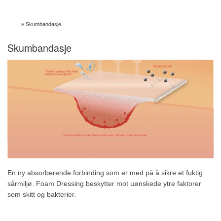
Skip to content
Hjem
»
Skumbandasje
Skumbandasje
En ny absorberende forbinding som er med på å sikre et fuktig
sårmiljø. Foam Dressing beskytter mot uønskede ytre faktorer
som skitt og bakterier.
Video om Kruuses skumbandasje