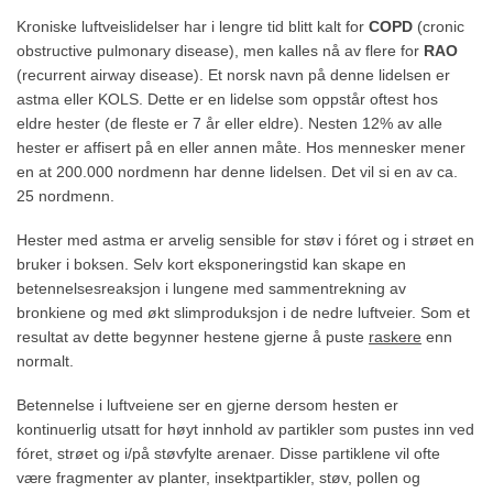
Kroniske luftveislidelser har i lengre tid blitt kalt for
COPD
(cronic
obstructive pulmonary disease), men kalles nå av flere for
RAO
(recurrent airway disease). Et norsk navn på denne lidelsen er
astma eller KOLS. Dette er en lidelse som oppstår oftest hos
eldre hester (de fleste er 7 år eller eldre). Nesten 12% av alle
hester er affisert på en eller annen måte. Hos mennesker mener
en at 200.000 nordmenn har denne lidelsen. Det vil si en av ca.
25 nordmenn.
Hester med astma er arvelig sensible for støv i fóret og i strøet en
bruker i boksen. Selv kort eksponeringstid kan skape en
betennelsesreaksjon i lungene med sammentrekning av
bronkiene og med økt slimproduksjon i de nedre luftveier. Som et
resultat av dette begynner hestene gjerne å puste
raskere
enn
normalt.
Betennelse i luftveiene ser en gjerne dersom hesten er
kontinuerlig utsatt for høyt innhold av partikler som pustes inn ved
fóret, strøet og i/på støvfylte arenaer. Disse partiklene vil ofte
være fragmenter av planter, insektpartikler, støv, pollen og