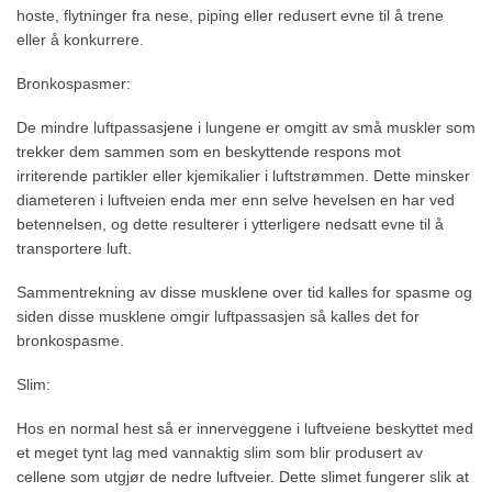
hoste, flytninger fra nese, piping eller redusert evne til å trene
eller å konkurrere.
Bronkospasmer:
De mindre luftpassasjene i lungene er omgitt av små muskler som
trekker dem sammen som en beskyttende respons mot
irriterende partikler eller kjemikalier i luftstrømmen. Dette minsker
diameteren i luftveien enda mer enn selve hevelsen en har ved
betennelsen, og dette resulterer i ytterligere nedsatt evne til å
transportere luft.
Sammentrekning av disse musklene over tid kalles for spasme og
siden disse musklene omgir luftpassasjen så kalles det for
bronkospasme.
Slim:
Hos en normal hest så er innerveggene i luftveiene beskyttet med
et meget tynt lag med vannaktig slim som blir produsert av
cellene som utgjør de nedre luftveier. Dette slimet fungerer slik at