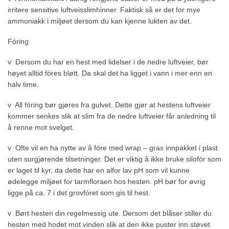
irritere sensitive luftveisslimhinner. Faktisk så er det for mye
ammoniakk i miljøet dersom du kan kjenne lukten av det.
Fóring
v Dersom du har en hest med lidelser i de nedre luftveier, bør
høyet alltid fóres bløtt. Da skal det ha ligget i vann i mer enn en
halv time.
v All fóring bør gjøres fra gulvet. Dette gjør at hestens luftveier
kommer senkes slik at slim fra de nedre luftveier får anledning til
å renne mot svelget.
v Ofte vil en ha nytte av å fóre med wrap – gras innpakket i plast
uten surgjørende tilsetninger. Det er viktig å ikke bruke silofór som
er laget til kyr, da dette har en alfor lav pH som vil kunne
ødelegge miljøet for tarmfloraen hos hesten. pH bør for øvrig
ligge på ca. 7 i det grovfóret som gis til hest.
v Børt hesten din regelmessig ute. Dersom det blåser stiller du
hesten med hodet mot vinden slik at den ikke puster inn støvet