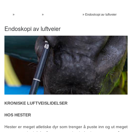
Skip to content
Hjem
»
Kundeinformasjon
»
Privat: Forskjellige lidelser
»
Endoskopi av luftveier
Endoskopi av luftveier
KRONISKE LUFTVEISLIDELSER
HOS HESTER
Hester er meget atletiske dyr som trenger å puste inn og ut meget