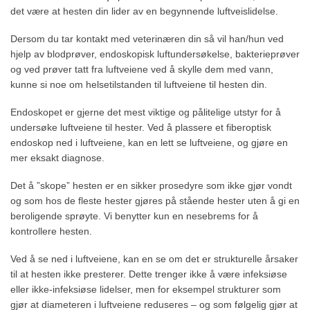
det være at hesten din lider av en begynnende luftveislidelse.
Dersom du tar kontakt med veterinæren din så vil han/hun ved
hjelp av blodprøver, endoskopisk luftundersøkelse, bakterieprøver
og ved prøver tatt fra luftveiene ved å skylle dem med vann,
kunne si noe om helsetilstanden til luftveiene til hesten din.
Endoskopet er gjerne det mest viktige og pålitelige utstyr for å
undersøke luftveiene til hester. Ved å plassere et fiberoptisk
endoskop ned i luftveiene, kan en lett se luftveiene, og gjøre en
mer eksakt diagnose.
Det å ”skope” hesten er en sikker prosedyre som ikke gjør vondt
og som hos de fleste hester gjøres på stående hester uten å gi en
beroligende sprøyte. Vi benytter kun en nesebrems for å
kontrollere hesten.
Ved å se ned i luftveiene, kan en se om det er strukturelle årsaker
til at hesten ikke presterer. Dette trenger ikke å være infeksiøse
eller ikke-infeksiøse lidelser, men for eksempel strukturer som
gjør at diameteren i luftveiene reduseres – og som følgelig gjør at