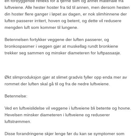
en forbyggende refleks for å fjerne slim og annet materiale fra
luftveiene. Alle hester hoster fra tid til annen, men dersom hesten
din hoster flere ganger i løpet av dagen, er nok slimhinnene der
luften passerer irritert, hoven og betent, og dette vil redusere
mengden luft som kommer til lungene.
Betennelsen fortykker veggene der luften passerer, og
bronkospasmer i veggen gjør at muskellag rundt bronkiene
trekker seg sammen og minsker diameteren for luftpassasje.
Økt slimproduksjon gjør at slimet gradvis fyller opp enda mer av
rommet der luften skal gå til og fra de nedre luftveiene.
Betennelse:
Ved en luftveislidelse vil veggene i luftveiene bli betente og hovne.
Hevelsen minsker diameteren i luftveiene og reduserer
luftstrømmen.
Disse forandringene skjer lenge før du kan se symptomer som