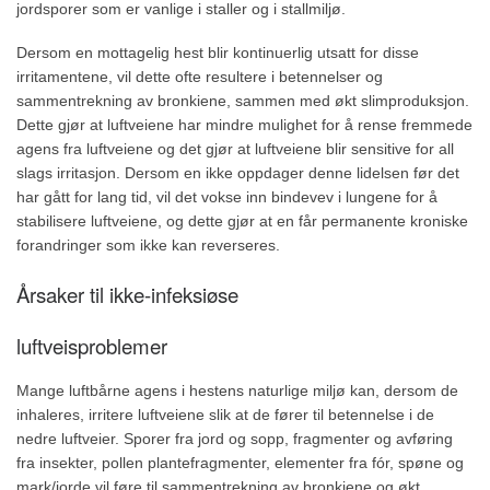
jordsporer som er vanlige i staller og i stallmiljø.
Dersom en mottagelig hest blir kontinuerlig utsatt for disse
irritamentene, vil dette ofte resultere i betennelser og
sammentrekning av bronkiene, sammen med økt slimproduksjon.
Dette gjør at luftveiene har mindre mulighet for å rense fremmede
agens fra luftveiene og det gjør at luftveiene blir sensitive for all
slags irritasjon. Dersom en ikke oppdager denne lidelsen før det
har gått for lang tid, vil det vokse inn bindevev i lungene for å
stabilisere luftveiene, og dette gjør at en får permanente kroniske
forandringer som ikke kan reverseres.
Årsaker til ikke-infeksiøse
luftveisproblemer
Mange luftbårne agens i hestens naturlige miljø kan, dersom de
inhaleres, irritere luftveiene slik at de fører til betennelse i de
nedre luftveier. Sporer fra jord og sopp, fragmenter og avføring
fra insekter, pollen plantefragmenter, elementer fra fór, spøne og
mark/jorde vil føre til sammentrekning av bronkiene og økt