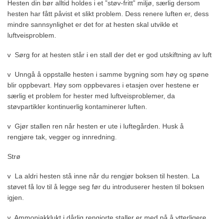
Hesten din bør alltid holdes i et ”støv-fritt” miljø, særlig dersom
hesten har fått påvist et slikt problem. Dess renere luften er, dess
mindre sannsynlighet er det for at hesten skal utvikle et
luftveisproblem.
v Sørg for at hesten står i en stall der det er god utskiftning av luft
v Unngå å oppstalle hesten i samme bygning som høy og spøne
blir oppbevart. Høy som oppbevares i etasjen over hestene er
særlig et problem for hester med luftveisproblemer, da
støvpartikler kontinuerlig kontaminerer luften.
v Gjør stallen ren når hesten er ute i luftegården. Husk å
rengjøre tak, vegger og innredning.
Strø
v La aldri hesten stå inne når du rengjør boksen til hesten. La
støvet få lov til å legge seg før du introduserer hesten til boksen
igjen.
v Ammoniakklukt i dårlig rengjorte staller er med på å ytterligere