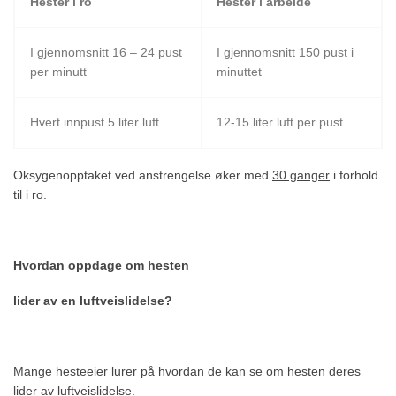
Hester i ro
Hester i arbeide
I gjennomsnitt 16 – 24 pust
I gjennomsnitt 150 pust i
per minutt
minuttet
Hvert innpust 5 liter luft
12-15 liter luft per pust
Oksygenopptaket ved anstrengelse øker med
30 ganger
i forhold
til i ro.
Hvordan oppdage om hesten
lider av en luftveislidelse?
Mange hesteeier lurer på hvordan de kan se om hesten deres
lider av luftveislidelse.