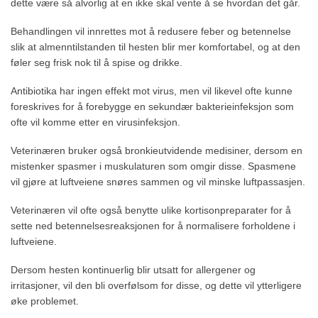
dette være så alvorlig at en ikke skal vente å se hvordan det går.
Behandlingen vil innrettes mot å redusere feber og betennelse
slik at almenntilstanden til hesten blir mer komfortabel, og at den
føler seg frisk nok til å spise og drikke.
Antibiotika har ingen effekt mot virus, men vil likevel ofte kunne
foreskrives for å forebygge en sekundær bakterieinfeksjon som
ofte vil komme etter en virusinfeksjon.
Veterinæren bruker også bronkieutvidende medisiner, dersom en
mistenker spasmer i muskulaturen som omgir disse. Spasmene
vil gjøre at luftveiene snøres sammen og vil minske luftpassasjen.
Veterinæren vil ofte også benytte ulike kortisonpreparater for å
sette ned betennelsesreaksjonen for å normalisere forholdene i
luftveiene.
Dersom hesten kontinuerlig blir utsatt for allergener og
irritasjoner, vil den bli overfølsom for disse, og dette vil ytterligere
øke problemet.