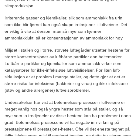
slimproduksjon.
Irriterende gasser og kjemikalier, slik som ammoniakk fra urin
som ikke blir fjernet kan også skape irritasjoner i luftveiene. Det
er viktig å vite at dersom man så mye som kjenner
ammoniakklukt, så er konsentrasjonen av ammoniakk for høy.
Miljøet i stallen og i tørre, støvete luftegårder utsetter hestene for
større konsentrasjoner av luftbårne partikler enn beitemarker.
Luftbårne partikler og kjemikalier som ammoniakk virker som
katalysatorer for ikke-infeksiøse luftveislidelser. For liten luft-
sirkulasjon er et problem i mange staller, og dette gjør at det er
større risiko for infeksiøse (bakterier og virus) og ikke-infeksiøse
(støv og andre allergener) luftveisproblemer.
Undersøkelser har vist at betennelses-prosesser i luftveiene er
meget vanlig hos også yngre hester som står på staller, og så
mye som to tredjedeler av disse hestene kan ha problemer i noen
grad. Betennelses-prosessene vil ha negativ inn-virkning på
prestasjonene til prestasjons-hester. Ofte vil det eneste tegnet på
tidlig lidelse være mild til moderat hosting, og dette tar eieren som