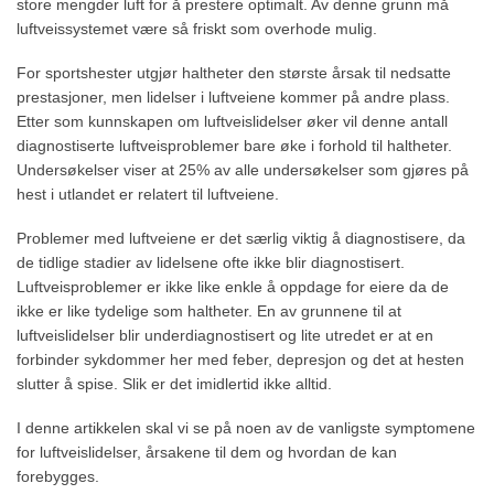
store mengder luft for å prestere optimalt. Av denne grunn må
luftveissystemet være så friskt som overhode mulig.
For sportshester utgjør haltheter den største årsak til nedsatte
prestasjoner, men lidelser i luftveiene kommer på andre plass.
Etter som kunnskapen om luftveislidelser øker vil denne antall
diagnostiserte luftveisproblemer bare øke i forhold til haltheter.
Undersøkelser viser at 25% av alle undersøkelser som gjøres på
hest i utlandet er relatert til luftveiene.
Problemer med luftveiene er det særlig viktig å diagnostisere, da
de tidlige stadier av lidelsene ofte ikke blir diagnostisert.
Luftveisproblemer er ikke like enkle å oppdage for eiere da de
ikke er like tydelige som haltheter. En av grunnene til at
luftveislidelser blir underdiagnostisert og lite utredet er at en
forbinder sykdommer her med feber, depresjon og det at hesten
slutter å spise. Slik er det imidlertid ikke alltid.
I denne artikkelen skal vi se på noen av de vanligste symptomene
for luftveislidelser, årsakene til dem og hvordan de kan
forebygges.